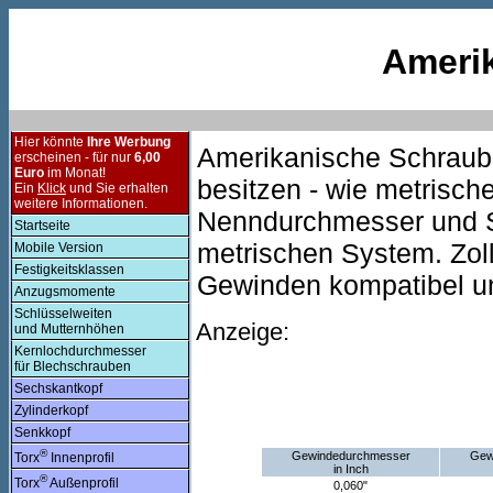
Ameri
Hier könnte
Ihre Werbung
Amerikanische Schraub
erscheinen - für nur
6,00
Euro
im Monat!
besitzen - wie metrisch
Ein
Klick
und Sie erhalten
weitere Informationen.
Nenndurchmesser und S
Startseite
metrischen System. Zoll
Mobile Version
Festigkeitsklassen
Gewinden kompatibel un
Anzugsmomente
Schlüsselweiten
Anzeige:
und Mutternhöhen
Kernlochdurchmesser
für Blechschrauben
Sechskantkopf
Zylinderkopf
Senkkopf
®
Gewindedurchmesser
Gew
Torx
Innenprofil
in Inch
®
Torx
Außenprofil
0,060"