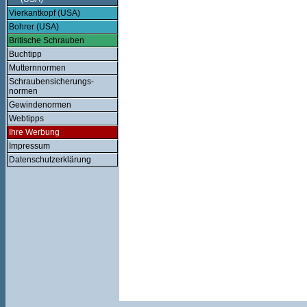
Vierkantkopf (USA)
Bohrer (USA)
Britische Schrauben
Buchtipp
Mutternnormen
Schraubensicherungs-
normen
Gewindenormen
Webtipps
Ihre Werbung
Impressum
Datenschutzerklärung