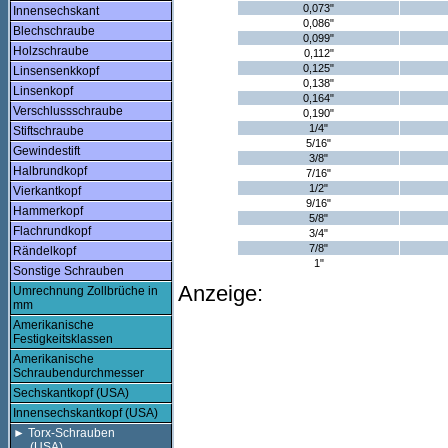
0,073"
Innensechskant
0,086"
Blechschraube
0,099"
Holzschraube
0,112"
0,125"
Linsensenkkopf
0,138"
Linsenkopf
0,164"
Verschlussschraube
0,190"
1/4"
Stiftschraube
5/16"
Gewindestift
3/8"
Halbrundkopf
7/16"
1/2"
Vierkantkopf
9/16"
Hammerkopf
5/8"
Flachrundkopf
3/4"
7/8"
Rändelkopf
1"
Sonstige Schrauben
Anzeige:
Umrechnung Zollbrüche in
mm
Amerikanische
Festigkeitsklassen
Amerikanische
Schraubendurchmesser
Sechskantkopf (USA)
Innensechskantkopf (USA)
► Torx-Schrauben
(USA)