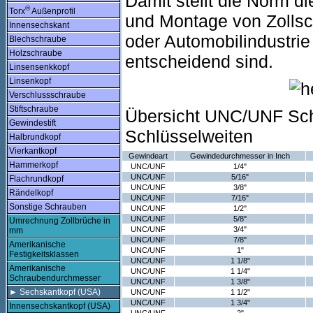
Damit stellt die Norm di
®
Torx
Außenprofil
und Montage von Zollsc
Innensechskant
oder Automobilindustrie
Blechschraube
Holzschraube
entscheidend sind.
Linsensenkkopf
Linsenkopf
Verschlussschraube
Stiftschraube
Übersicht UNC/UNF Sc
Gewindestift
Schlüsselweiten
Halbrundkopf
Vierkantkopf
Gewindeart
Gewindedurchmesser in Inch
Hammerkopf
UNC/UNF
1/4"
UNC/UNF
5/16"
Flachrundkopf
UNC/UNF
3/8"
Rändelkopf
UNC/UNF
7/16"
Sonstige Schrauben
UNC/UNF
1/2"
UNC/UNF
5/8"
Umrechnung Zollbrüche in
UNC/UNF
3/4"
mm
UNC/UNF
7/8"
Amerikanische
UNC/UNF
1"
Festigkeitsklassen
UNC/UNF
1 1/8"
Amerikanische
UNC/UNF
1 1/4"
Schraubendurchmesser
UNC/UNF
1 3/8"
► Sechskantkopf (USA)
UNC/UNF
1 1/2"
UNC/UNF
1 3/4"
Innensechskantkopf (USA)