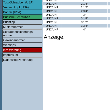
UNC/UNF
2"
Torx-Schrauben (USA)
UNC/UNF
2 1/4"
Vierkantkopf (USA)
UNC/UNF
2 1/2"
UNC/UNF
2 3/4"
Bohrer (USA)
UNC/UNF
3"
Britische Schrauben
UNC/UNF
3 1/4"
Buchtipp
UNC/UNF
3 1/2"
UNC/UNF
3 3/4"
Mutternnormen
UNC/UNF
4"
Schraubensicherungs-
normen
Anzeige:
Gewindenormen
Webtipps
Ihre Werbung
Impressum
Datenschutzerklärung