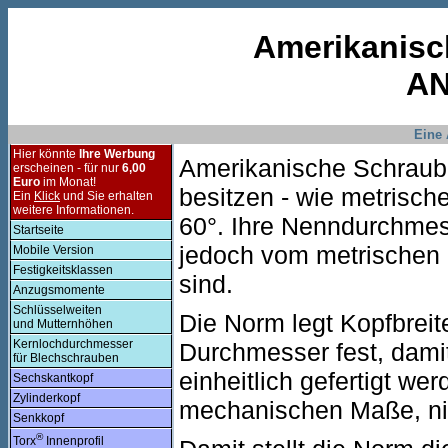
Amerikanisc
AN
Eine
Hier könnte
Ihre Werbung
Amerikanische Schraub
erscheinen - für nur
6,00
Euro
im Monat!
besitzen - wie metrisch
Ein
Klick
und Sie erhalten
weitere Informationen.
60°. Ihre Nenndurchmes
Startseite
jedoch vom metrischen 
Mobile Version
Festigkeitsklassen
sind.
Anzugsmomente
Schlüsselweiten
Die Norm legt Kopfbrei
und Mutternhöhen
Kernlochdurchmesser
Durchmesser fest, dami
für Blechschrauben
einheitlich gefertigt we
Sechskantkopf
Zylinderkopf
mechanischen Maße, nic
Senkkopf
®
Torx
Innenprofil