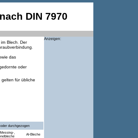
nach DIN 7970
Anzeigen:
 im Blech. Der
chraubverbindung.
owie das
 gedornte oder
gelten für übliche
 oder durchgezogen
, Messing-,
Al-Bleche
nelbleche