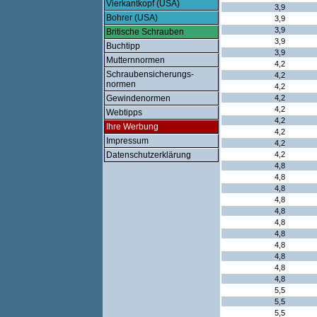
Vierkantkopf (USA)
3,9
Bohrer (USA)
3,9
3,9
Britische Schrauben
3,9
Buchtipp
3,9
Mutternnormen
4,2
Schraubensicherungs-
4,2
normen
4,2
Gewindenormen
4,2
4,2
Webtipps
4,2
Ihre Werbung
4,2
Impressum
4,2
Datenschutzerklärung
4,2
4,8
4,8
4,8
4,8
4,8
4,8
4,8
4,8
4,8
4,8
4,8
5,5
5,5
5,5