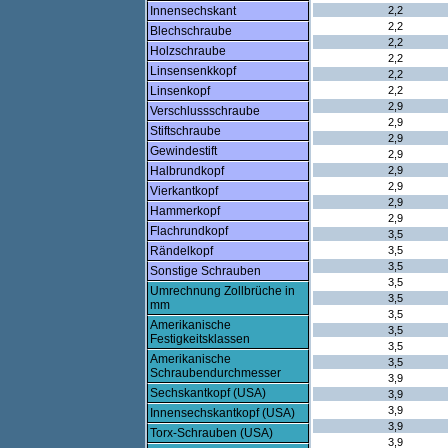
Innensechskant
2,2
2,2
Blechschraube
2,2
Holzschraube
2,2
Linsensenkkopf
2,2
Linsenkopf
2,2
2,9
Verschlussschraube
2,9
Stiftschraube
2,9
Gewindestift
2,9
Halbrundkopf
2,9
2,9
Vierkantkopf
2,9
Hammerkopf
2,9
Flachrundkopf
3,5
Rändelkopf
3,5
3,5
Sonstige Schrauben
3,5
Umrechnung Zollbrüche in
3,5
mm
3,5
Amerikanische
3,5
Festigkeitsklassen
3,5
Amerikanische
3,5
Schraubendurchmesser
3,9
Sechskantkopf (USA)
3,9
3,9
Innensechskantkopf (USA)
3,9
Torx-Schrauben (USA)
3,9