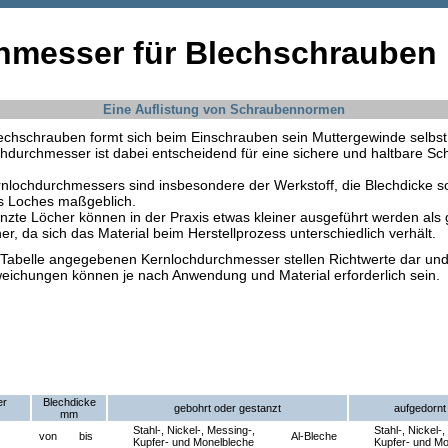
hmesser für Blechschrauben 
Eine Auflistung von Schraubennormen
chschrauben formt sich beim Einschrauben sein Muttergewinde selbst
chdurchmesser ist dabei entscheidend für eine sichere und haltbare S
rnlochdurchmessers sind insbesondere der Werkstoff, die Blechdicke s
es Loches maßgeblich.
nzte Löcher können in der Praxis etwas kleiner ausgeführt werden als
, da sich das Material beim Herstellprozess unterschiedlich verhält.
 Tabelle angegebenen Kernlochdurchmesser stellen Richtwerte dar und 
weichungen können je nach Anwendung und Material erforderlich sein.
er
Blechdicke
gebohrt oder gestanzt
aufgedornt
mm
Stahl-, Nickel-, Messing-,
Stahl-, Nickel-
von
bis
Al-Bleche
Kupfer- und Monelbleche
Kupfer- und Mo