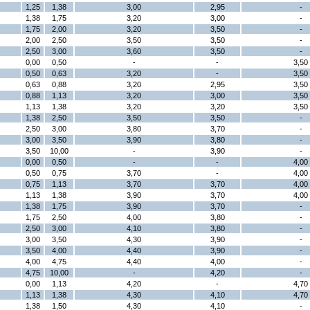
1,25
1,38
3,00
2,95
-
1,38
1,75
3,20
3,00
-
1,75
2,00
3,20
3,50
-
2,00
2,50
3,50
3,50
-
2,50
3,00
3,60
3,50
-
0,00
0,50
-
-
3,50
0,50
0,63
3,20
-
3,50
0,63
0,88
3,20
2,95
3,50
0,88
1,13
3,20
3,00
3,50
1,13
1,38
3,20
3,20
3,50
1,38
2,50
3,50
3,50
-
2,50
3,00
3,80
3,70
-
3,00
3,50
3,90
3,80
-
3,50
10,00
-
3,90
-
0,00
0,50
-
-
4,00
0,50
0,75
3,70
-
4,00
0,75
1,13
3,70
3,70
4,00
1,13
1,38
3,90
3,70
4,00
1,38
1,75
3,90
3,70
-
1,75
2,50
4,00
3,80
-
2,50
3,00
4,10
3,80
-
3,00
3,50
4,30
3,90
-
3,50
4,00
4,40
3,90
-
4,00
4,75
4,40
4,00
-
4,75
10,00
-
4,20
-
0,00
1,13
4,20
-
4,70
1,13
1,38
4,30
4,10
4,70
1,38
1,50
4,30
4,10
-