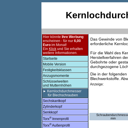
Kernlochdurc
Hier könnte
Ihre Werbung
Das Gewinde von Ble
erscheinen - für nur
6,00
erforderliche Kernlo
Euro
im Monat!
Ein
Klick
und Sie erhalten
Für die Wahl des Ke
weitere Informationen.
Herstellverfahren d
Startseite
Gebohrte oder gesta
Mobile Version
durchgezogene Löcher
Festigkeitsklassen
Die in der folgenden
Anzugsmomente
Blechwerkstoffe. Ab
Schlüsselweiten
Anzeige:
und Mutternhöhen
► Kernlochdurchmesser
für Blechschrauben
Sechskantkopf
Zylinderkopf
Senkkopf
Schraubendurchmess
®
mm
Torx
Innenprofil
®
Torx
Außenprofil